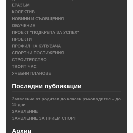
ЕРАЗЪМ
КОЛЕКТИВ
НОВИНИ И СЪОБЩЕНИЯ
ОБУЧЕНИЕ
ПРОЕКТ "ПОДКРЕПА ЗА УСПЕХ"
ПРОЕКТИ
ПРОФИЛ НА КУПУВАЧА
СПОРТНИ ПОСТИЖЕНИЯ
СТРОИТЕЛСТВО
ТВОЯТ ЧАС
УЧЕБНИ ПЛАНОВЕ
Последни публикации
Заявление от родител до класен ръководител – до
15 дни
ЗАЯВЛЕНИЕ
ЗАЯВЛЕНИЕ ЗА ПРИЕМ СПОРТ
Архив