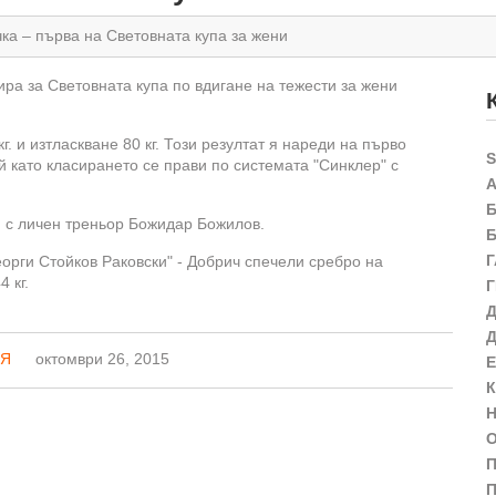
ка – първа на Световната купа за жени
ра за Световната купа по вдигане на тежести за жени
г. и изтласкване 80 кг. Този резултат я нареди на първо
й като класирането се прави по системата "Синклер" с
, с личен треньор Божидар Божилов.
орги Стойков Раковски" - Добрич спечели сребро на
 кг.
ИЯ
октомври 26, 2015
П