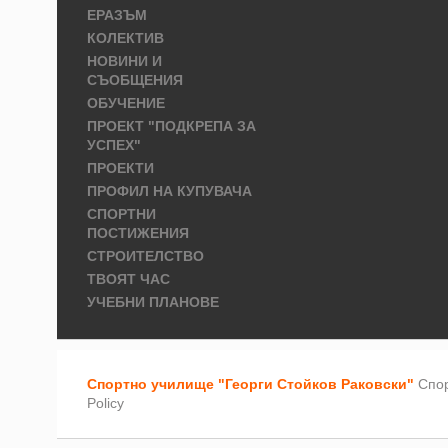
ЕРАЗЪМ
КОЛЕКТИВ
НОВИНИ И
СЪОБЩЕНИЯ
ОБУЧЕНИЕ
ПРОЕКТ "ПОДКРЕПА ЗА
УСПЕХ"
ПРОЕКТИ
ПРОФИЛ НА КУПУВАЧА
СПОРТНИ
ПОСТИЖЕНИЯ
СТРОИТЕЛСТВО
ТВОЯТ ЧАС
УЧЕБНИ ПЛАНОВЕ
Спортно училище "Георги Стойков Раковски"
Спор
Policy