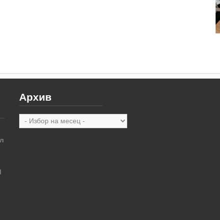
Архив
Архив
л
М