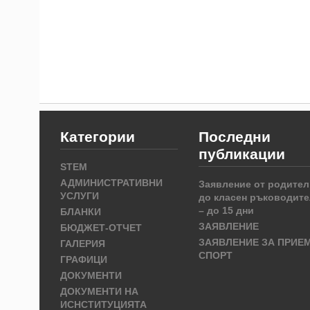
Категории
Последни
публикации
STEM
АДМИНИСТРАТИВНИ
Заявление от родител
УСЛУГИ
до класен ръководите
– до 15 дни
БЛАНКИ
ЗАЯВЛЕНИЕ
БЮДЖЕТ-ОТЧЕТ
ЗАЯВЛЕНИЕ ЗА ПРИЕ
ГАЛЕРИЯ
СПОРТ
ГРАФИЦИ
ДОКУМЕНТИ
ДОКУМЕНТИ НА
ИСНСТИТУЦИЯТА