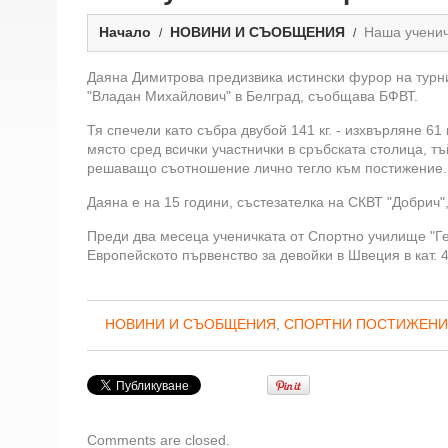
Начало
НОВИНИ И СЪОБЩЕНИЯ
Наша ученич
Даяна Димитрова предизвика истински фурор на турни
"Владан Михайлович" в Белград, съобщава БФВТ.
Тя спечели като събра двубой 141 кг. - изхвърляне 61 к
място сред всички участнички в сръбската столица, тъ
решаващо съотношение лично тегло към постижение.
Даяна е на 15 години, състезателка на СКВТ "Добрич"
Преди два месеца ученичката от Спортно училище "Ге
Европейското първенство за девойки в Швеция в кат. 44
НОВИНИ И СЪОБЩЕНИЯ
,
СПОРТНИ ПОСТИЖЕН
Comments are closed.