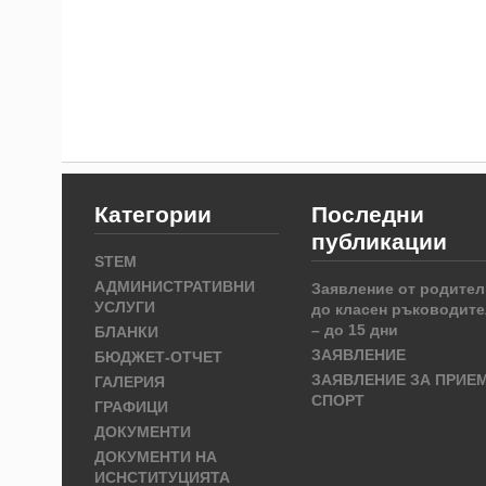
Категории
Последни
публикации
STEM
АДМИНИСТРАТИВНИ
Заявление от родител
УСЛУГИ
до класен ръководите
– до 15 дни
БЛАНКИ
ЗАЯВЛЕНИЕ
БЮДЖЕТ-ОТЧЕТ
ЗАЯВЛЕНИЕ ЗА ПРИЕ
ГАЛЕРИЯ
СПОРТ
ГРАФИЦИ
ДОКУМЕНТИ
ДОКУМЕНТИ НА
ИСНСТИТУЦИЯТА