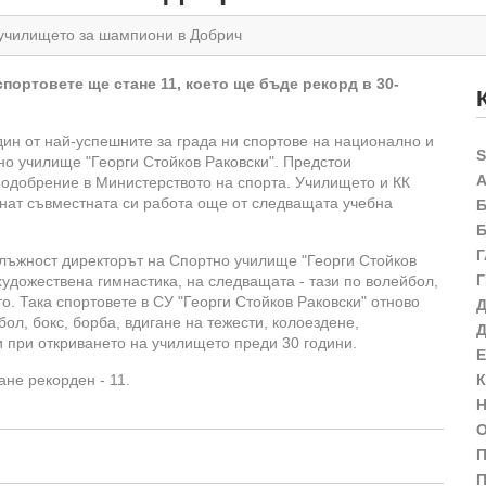
 училището за шампиони в Добрич
спортовете ще стане 11, което ще бъде рекорд в 30-
дин от най-успешните за града ни спортове на национално и
о училище "Георги Стойков Раковски". Предстои
 одобрение в Министерството на спорта. Училището и КК
чнат съвместната си работа още от следващата учебна
длъжност директорът на Спортно училище "Георги Стойков
художествена гимнастика, на следващата - тази по волейбол,
о. Така спортовете в СУ "Георги Стойков Раковски" отново
бол, бокс, борба, вдигане на тежести, колоездене,
и при откриването на училището преди 30 години.
ане рекорден - 11.
П