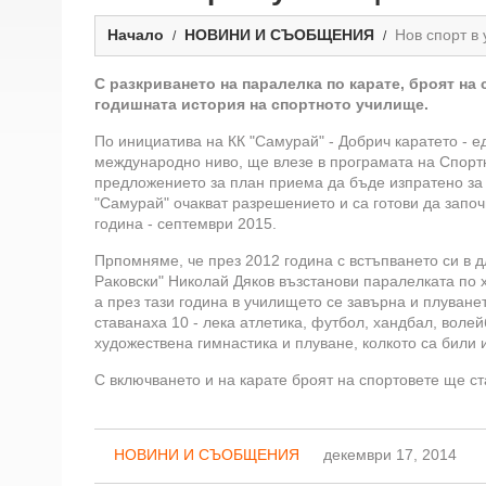
Начало
НОВИНИ И СЪОБЩЕНИЯ
Нов спорт в
С разкриването на паралелка по карате, броят на 
годишната история на спортното училище.
По инициатива на КК "Самурай" - Добрич каратето - е
международно ниво, ще влезе в програмата на Спортн
предложението за план приема да бъде изпратено за
"Самурай" очакват разрешението и са готови да запо
година - септември 2015.
Прпомняме, че през 2012 година с встъпването си в 
Раковски" Николай Дяков възстанови паралелката по 
а през тази година в училището се завърна и плуванет
ставанаха 10 - лека атлетика, футбол, хандбал, волей
художествена гимнастика и плуване, колкото са били 
С включването и на карате броят на спортовете ще ст
НОВИНИ И СЪОБЩЕНИЯ
декември 17, 2014