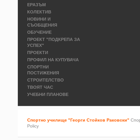
ЕРАЗЪМ
КОЛЕКТИВ
НОВИНИ И
СЪОБЩЕНИЯ
ОБУЧЕНИЕ
ПРОЕКТ "ПОДКРЕПА ЗА
УСПЕХ"
ПРОЕКТИ
ПРОФИЛ НА КУПУВАЧА
СПОРТНИ
ПОСТИЖЕНИЯ
СТРОИТЕЛСТВО
ТВОЯТ ЧАС
УЧЕБНИ ПЛАНОВЕ
Спортно училище "Георги Стойков Раковски"
Спор
Policy