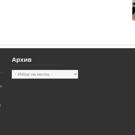
Архив
Архив
л
М