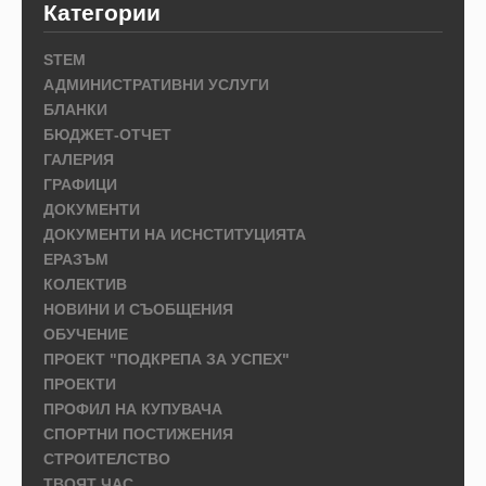
Категории
STEM
АДМИНИСТРАТИВНИ УСЛУГИ
БЛАНКИ
БЮДЖЕТ-ОТЧЕТ
ГАЛЕРИЯ
ГРАФИЦИ
ДОКУМЕНТИ
ДОКУМЕНТИ НА ИСНСТИТУЦИЯТА
ЕРАЗЪМ
КОЛЕКТИВ
НОВИНИ И СЪОБЩЕНИЯ
ОБУЧЕНИЕ
ПРОЕКТ "ПОДКРЕПА ЗА УСПЕХ"
ПРОЕКТИ
ПРОФИЛ НА КУПУВАЧА
СПОРТНИ ПОСТИЖЕНИЯ
СТРОИТЕЛСТВО
ТВОЯТ ЧАС