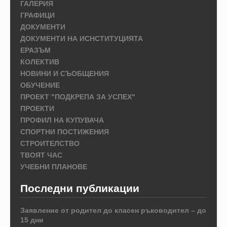
ГАЛЕРИЯ
ГРАФИЦИ
ДОКУМЕНТИ
ДОКУМЕНТИ НА ИСНСТИТУЦИЯТА
ЕРАЗЪМ
КОЛЕКТИВ
НОВИНИ И СЪОБЩЕНИЯ
ОБУЧЕНИЕ
ПРОЕКТ "ПОДКРЕПА ЗА УСПЕХ"
ПРОЕКТИ
ПРОФИЛ НА КУПУВАЧА
СПОРТНИ ПОСТИЖЕНИЯ
СТРОИТЕЛСТВО
ТВОЯТ ЧАС
УЧЕБНИ ПЛАНОВЕ
Последни публикации
Заявление от родител до класен ръководител – до
15 дни