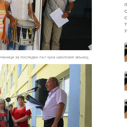
ученици за последен път чуха школския звънец.