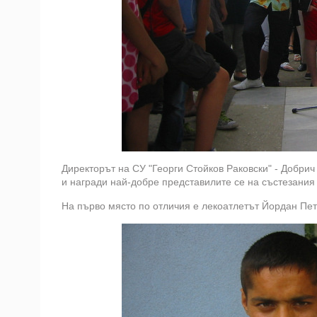
Директорът на СУ "Георги Стойков Раковски" - Добр
и награди най-добре представилите се на състезания 
На първо място по отличия е лекоатлетът Йордан Пет