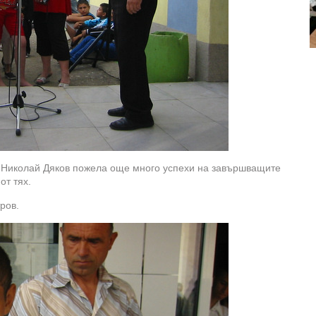
ич Николай Дяков пожела още много успехи на завършващите
от тях.
ров.