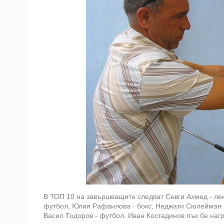
В ТОП 10 на завършващите следват Севги Ахмед - лек
футбол, Юлия Рафаилова - бокс, Неджати Сюлейман -
Васил Тодоров - футбол. Иван Костадинов пък бе наг