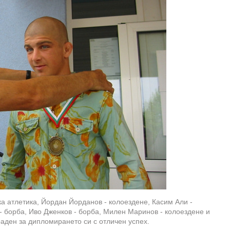
а атлетика, Йордан Йорданов - колоездене, Касим Али -
 борба, Иво Дженков - борба, Милен Маринов - колоездене и
раден за дипломирането си с отличен успех.