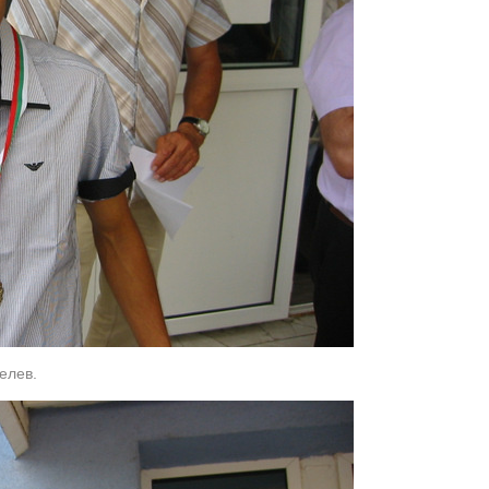
елев.