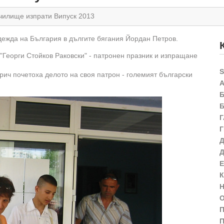
чилище изпрати Випуск 2013
ежда на България в дългите бягания Йордан Петров.
"Георги Стойков Раковски" - патронен празник и изпращане
ич почетоха делото на своя патрон - големият български
П