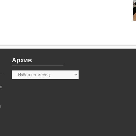
Архив
Архив
л
М