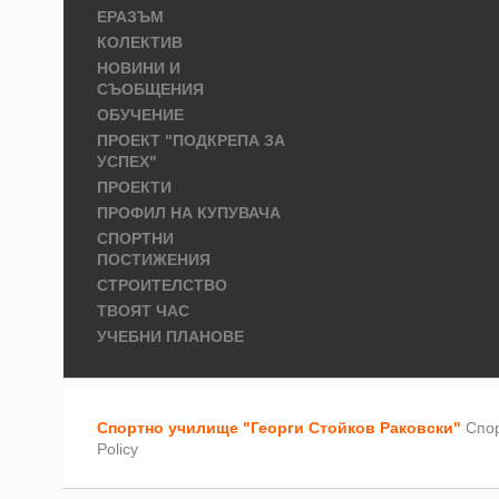
ЕРАЗЪМ
КОЛЕКТИВ
НОВИНИ И
СЪОБЩЕНИЯ
ОБУЧЕНИЕ
ПРОЕКТ "ПОДКРЕПА ЗА
УСПЕХ"
ПРОЕКТИ
ПРОФИЛ НА КУПУВАЧА
СПОРТНИ
ПОСТИЖЕНИЯ
СТРОИТЕЛСТВО
ТВОЯТ ЧАС
УЧЕБНИ ПЛАНОВЕ
Спортно училище "Георги Стойков Раковски"
Спор
Policy