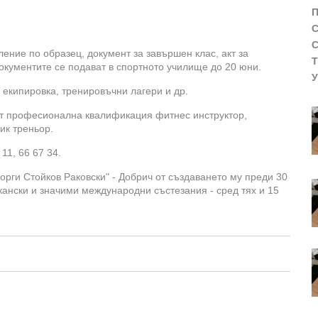
ение по образец, документ за завършен клас, акт за
окументите се подават в спортното училище до 20 юни.
екипировка, тренировъчни лагери и др.
т професионална квалификация фитнес инструктор,
ик треньор.
1, 66 67 34.
орги Стойков Раковски" - Добрич от създаването му преди 30
кански и значими международни състезания - сред тях и 15