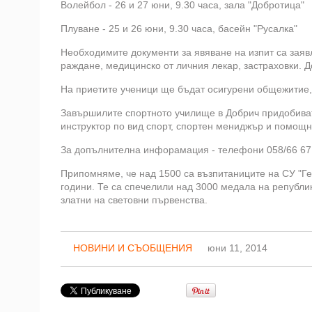
Волейбол - 26 и 27 юни, 9.30 часа, зала "Добротица"
Плуване - 25 и 26 юни, 9.30 часа, басейн "Русалка"
Необходимите документи за явяване на изпит са заявл
раждане, медицинско от личния лекар, застраховки. Д
На приетите ученици ще бъдат осигурени общежитие, 
Завършилите спортното училище в Добрич придобива
инструктор по вид спорт, спортен мениджър и помощн
За допълнителна инфорамация - телефони 058/66 67 1
Припомняме, че над 1500 са възпитаниците на СУ "Ге
години. Те са спечелили над 3000 медала на републи
златни на световни първенства.
НОВИНИ И СЪОБЩЕНИЯ
юни 11, 2014