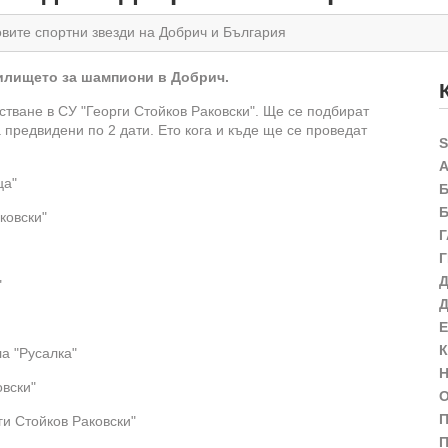
овите спортни звезди на Добрич и България
чилището за шампиони в Добрич.
стване в СУ "Георги Стойков Раковски". Ще се подбират
а предвидени по 2 дати. Ето кога и къде ще се проведат
ца"
ковски"
"
ла "Русалка"
овски"
П
ги Стойков Раковски"