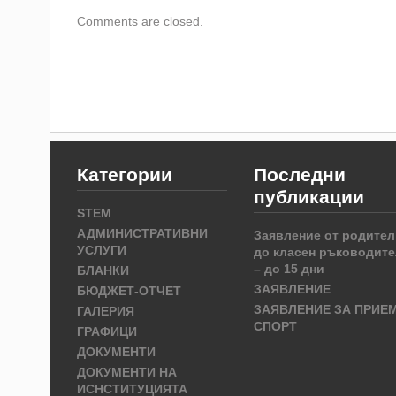
Comments are closed.
Категории
Последни
публикации
STEM
АДМИНИСТРАТИВНИ
Заявление от родител
УСЛУГИ
до класен ръководите
– до 15 дни
БЛАНКИ
ЗАЯВЛЕНИЕ
БЮДЖЕТ-ОТЧЕТ
ЗАЯВЛЕНИЕ ЗА ПРИЕ
ГАЛЕРИЯ
СПОРТ
ГРАФИЦИ
ДОКУМЕНТИ
ДОКУМЕНТИ НА
ИСНСТИТУЦИЯТА