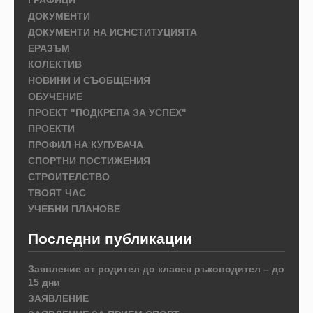
ДОКУМЕНТИ
ДОКУМЕНТИ НА ИСНСТИТУЦИЯТА
ЕРАЗЪМ
КОЛЕКТИВ
НОВИНИ И СЪОБЩЕНИЯ
ОБУЧЕНИЕ
ПРОЕКТ "ПОДКРЕПА ЗА УСПЕХ"
ПРОЕКТИ
ПРОФИЛ НА КУПУВАЧА
СПОРТНИ ПОСТИЖЕНИЯ
СТРОИТЕЛСТВО
ТВОЯТ ЧАС
УЧЕБНИ ПЛАНОВЕ
Последни публикации
Заявление от родител до класен ръководител – до
15 дни
ЗАЯВЛЕНИЕ