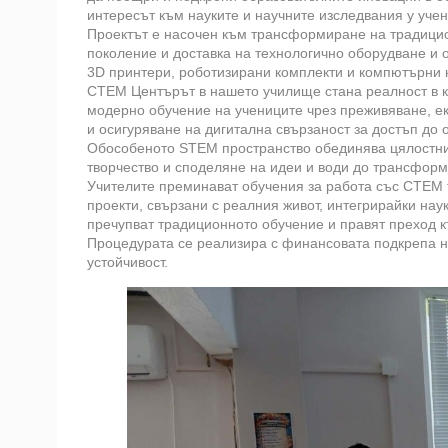
интересът към науките и научните изследвания у учен
Проектът е насочен към трансформиране на традицион
поколение и доставка на технологично оборудване и 
3D принтери, роботизирани комплекти и компютърни 
СТЕМ Центърът в нашето училище стана реалност в кр
модерно обучение на учениците чрез преживяване, ек
и осигуряване на дигитална свързаност за достъп до
Обособеното STEM пространство обединява цялостни
творчество и споделяне на идеи и води до трансформ
Учителите преминават обучения за работа със СТЕМ те
проекти, свързани с реалния живот, интегрирайки нау
пречупват традиционното обучение и правят преход к
Процедурата се реализира с финансовата подкрепа н
устойчивост.