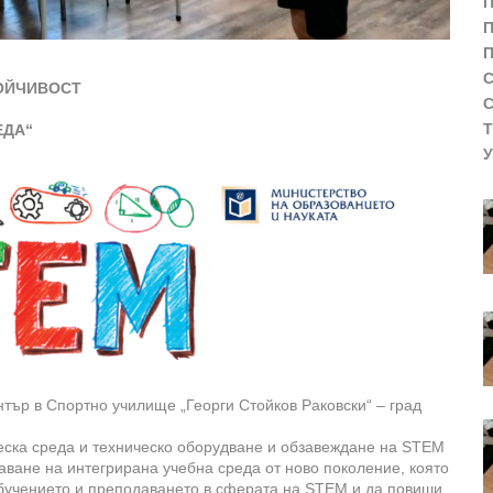
П
ОЙЧИВОСТ
ЕДА“
тър в Спортно училище „Георги Стойков Раковски“ – град
еска среда и техническо оборудване и обзавеждане на STEM
аване на интегрирана учебна среда от ново поколение, която
бучението и преподаването в сферата на STEM и да повиши