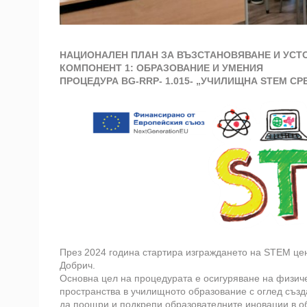
НАЦИОНАЛЕН ПЛАН ЗА ВЪЗСТАНОВЯВАНЕ И УСТ
КОМПОНЕНТ 1: ОБРАЗОВАНИЕ И УМЕНИЯ
ПРОЦЕДУРА BG-RRP- 1.015- „УЧИЛИЩНА STEM СР
През 2024 година стартира изграждането на STEM цен
Добрич.
Основна цел на процедурата е осигуряване на физич
пространства в училищното образование с оглед създ
да поощри и подкрепи образователните иновации в о