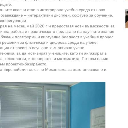
иците.
ните класни стаи в интегрирана учебна среда от ново
обзавеждане – интерактивни дисплеи, софтуер за обучение,
конфигурации.
ая на месец май 2026 г. и предоставя нови възможности за
ипна работа и практическото прилагане на научните знания
 облачни платформи и виртуална реалност в учебния процес.
 решения за физическа и цифрова среда на учене,
ация от пасивно слушане към активно учене.
хника, за да мотивират учениците, като ги ангажират в
ка, технологии, инженерство и математика. По този начин
ъм проектно-базираното.
а Европейския съюз по Механизма за възстановяване и