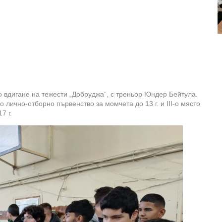
 вдигане на тежести „Добруджа“, с треньор Юндер Бейтула.
 лично-отборно първенство за момчета до 13 г. и III-о място
7 г.