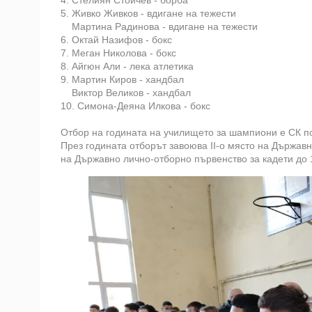
4. Стелиян Стойчев - борба
5. Живко Живков - вдигане на тежести
Мартина Радинова - вдигане на тежести
6. Октай Назифов - бокс
7. Меган Николова - бокс
8. Айгюн Али - лека атлетика
9. Мартин Киров - хандбал
Виктор Великов - хандбал
10. Симона-Деяна Илкова - бокс
Отбор на годината на училището за шампиони е СК по
През годината отборът завоюва II-о място на Държавнo
на Държавнo лично-отборно първенство за кадети до 1