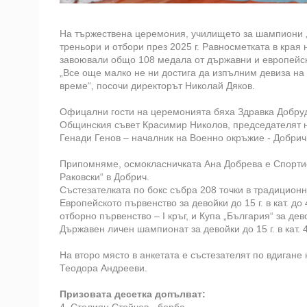
На тържествена церемония, училището за шампиони „Г
треньори и отбори през 2025 г. Равносметката в края
завоювали общо 108 медала от държавни и европейски
„Все още малко не ни достига да изпълним девиза на
време“, посочи директорът Николай Дяков.
Офицални гости на церемонията бяха Здравка Добруд
Общинския съвет Красимир Николов, председателят н
Генади Генов – началник на Военно окръжие - Добрич
Припомняме, осмокласничката Ана Добрева е Спортис
Раковски“ в Добрич.
Състезателката по бокс събра 208 точки в традиционн
Европейското първенство за девойки до 15 г. в кат. до
отборно първенство – I кръг, и Купа „България“ за дево
Държавен личен шампионат за девойки до 15 г. в кат. 
На второ място в анкетата е състезателят по вдигане 
Теодора Андрееви.
Призовата десетка допълват: