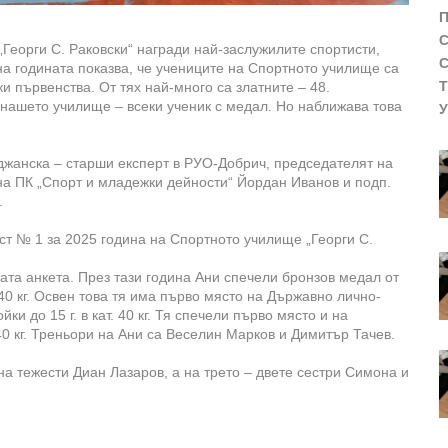
еорги С. Раковски“ награди най-заслужилите спортисти,
 на годината показва, че учениците на Спортното училище са
 първенства. От тях най-много са златните – 48.
 нашето училище – всеки ученик с медал. Но наближава това
жанска – старши експерт в РУО-Добрич, председателят на
а ПК „Спорт и младежки дейности“ Йордан Иванов и подп.
.
т № 1 за 2025 година на Спортното училище „Георги С.
ата анкета. През тази година Ани спечели бронзов медал от
 40 кг. Освен това тя има първо място на Държавно лично-
йки до 15 г. в кат. 40 кг. Тя спечели първо място и на
40 кг. Треньори на Ани са Веселин Марков и Димитър Тачев.
на тежести Диан Лазаров, а на трето – двете сестри Симона и