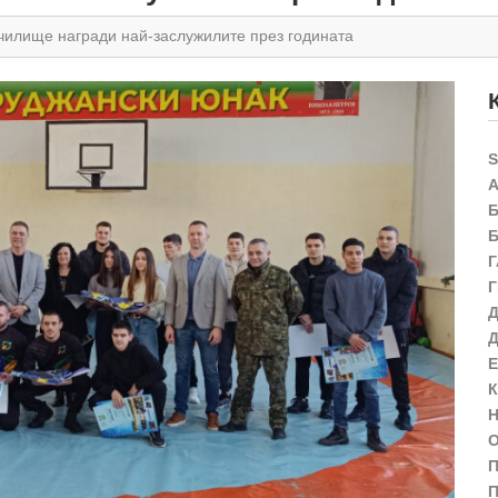
чилище награди най-заслужилите през годината
П