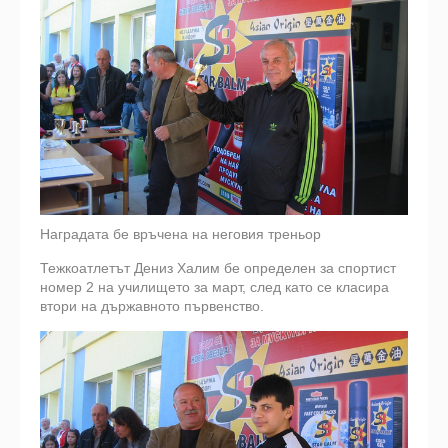
Наградата бе връчена на неговия треньор
Тежкоатлетът Дениз Халим бе определен за спортист
номер 2 на училището за март, след като се класира
втори на държавното първенство.