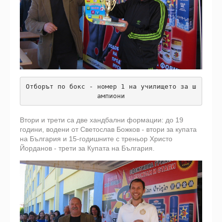
Отборът по бокс - номер 1 на училището за ш
ампиони
Втори и трети са две хандбални формации: до 19
години, водени от Светослав Божков - втори за купата
на България и 15-годишните с треньор Христо
Йорданов - трети за Купата на България.