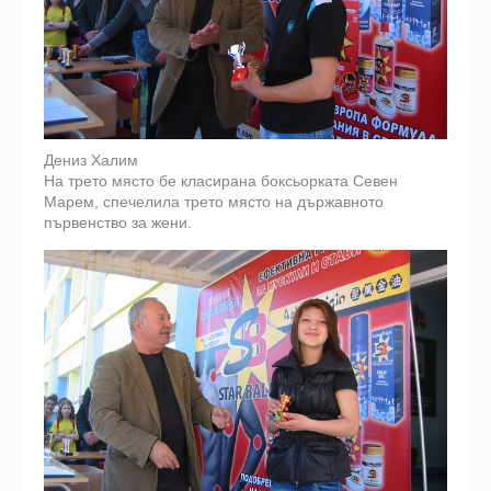
Дениз Халим
На трето място бе класирана боксьорката Севен
Марем, спечелила трето място на държавното
първенство за жени.