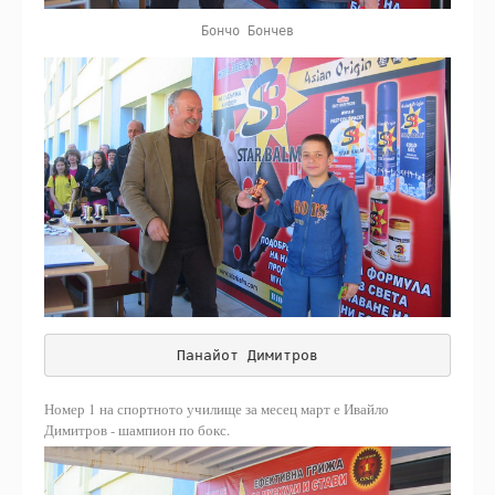
Бончо Бончев
Панайот Димитров
Номер 1 на спортното училище за месец март е Ивайло
Димитров - шампион по бокс.