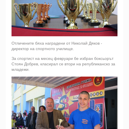
Отличените бяха наградени от Николай Дяков -
директор на спортното училище.
За спортист на месец февруари бе избран боксьорът
Стоян Добрев, класирал се втори на републиканско за
младежи.