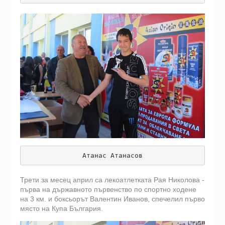
Атанас Атанасов
Трети за месец април са лекоатлетката Рая Николова -
първа на държавното първенство по спортно ходене
на 3 км. и боксьорът Валентин Иванов, спечелил първо
място на Купа България.