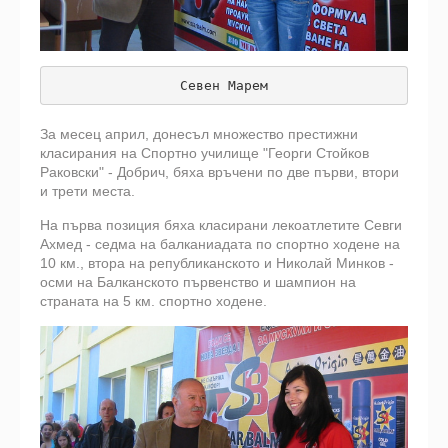
Севен Марем
За месец април, донесъл множество престижни
класирания на Спортно училище "Георги Стойков
Раковски" - Добрич, бяха връчени по две първи, втори
и трети места.
На първа позиция бяха класирани лекоатлетите Севги
Ахмед - седма на балканиадата по спортно ходене на
10 км., втора на републиканското и Николай Минков -
осми на Балканското първенство и шампион на
страната на 5 км. спортно ходене.