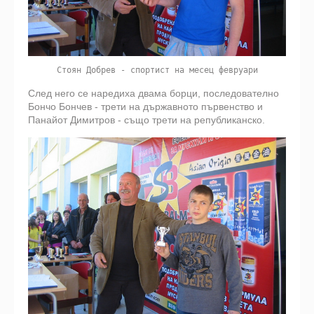
Стоян Добрев - спортист на месец февруари
След него се наредиха двама борци, последователно
Бончо Бончев - трети на държавното първенство и
Панайот Димитров - също трети на републиканско.