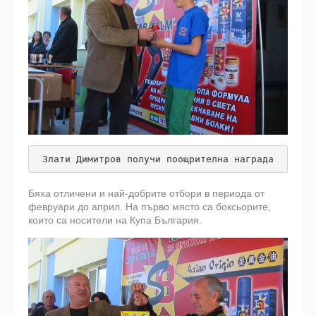
Злати Димитров получи поощрителна награда
Бяха отличени и най-добрите отбори в периода от
февруари до април. На първо място са боксьорите,
които са носители на Купа България.