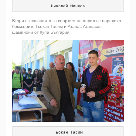
Николай Минков
Втори в класацията за спортист на април се наредиха
боксьорите Гьокан Тасим и Атанас Атанасов -
шампиони от Купа България.
Гьокан Тасим