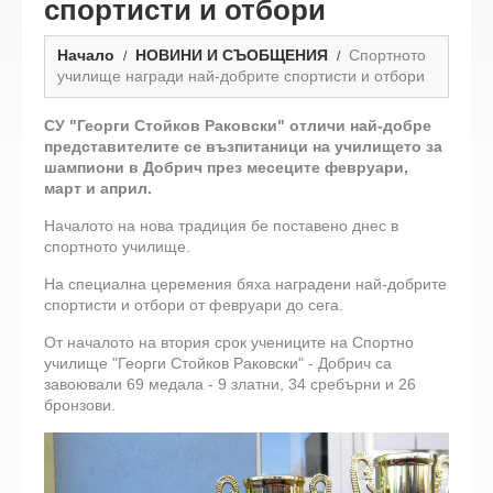
спортисти и отбори
Начало
НОВИНИ И СЪОБЩЕНИЯ
Спортното
училище награди най-добрите спортисти и отбори
СУ "Георги Стойков Раковски" отличи най-добре
представителите се възпитаници на училището за
шампиони в Добрич през месеците февруари,
март и април.
Началото на нова традиция бе поставено днес в
спортното училище.
На специална церемения бяха наградени най-добрите
спортисти и отбори от февруари до сега.
От началото на втория срок учениците на Спортно
училище "Георги Стойков Раковски" - Добрич са
завоювали 69 медала - 9 златни, 34 сребърни и 26
бронзови.