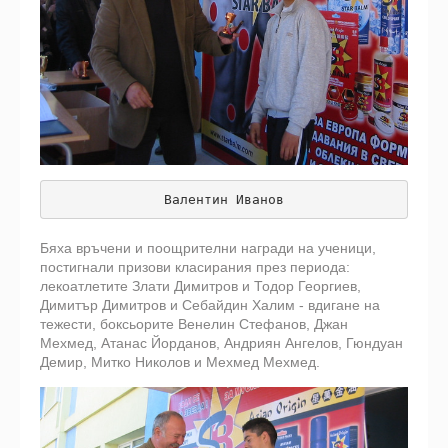
Валентин Иванов
Бяха връчени и поощрителни награди на ученици,
постигнали призови класирания през периода:
лекоатлетите Злати Димитров и Тодор Георгиев,
Димитър Димитров и Себайдин Халим - вдигане на
тежести, боксьорите Венелин Стефанов, Джан
Мехмед, Атанас Йорданов, Андриян Ангелов, Гюндуан
Демир, Митко Николов и Мехмед Мехмед.