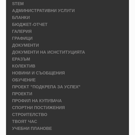
STEM
АДМИНИСТРАТИВНИ УСЛУГИ
БЛАНКИ
БЮДЖЕТ-ОТЧЕТ
ГАЛЕРИЯ
ГРАФИЦИ
ДОКУМЕНТИ
ДОКУМЕНТИ НА ИСНСТИТУЦИЯТА
ЕРАЗЪМ
КОЛЕКТИВ
НОВИНИ И СЪОБЩЕНИЯ
ОБУЧЕНИЕ
ПРОЕКТ "ПОДКРЕПА ЗА УСПЕХ"
ПРОЕКТИ
ПРОФИЛ НА КУПУВАЧА
СПОРТНИ ПОСТИЖЕНИЯ
СТРОИТЕЛСТВО
ТВОЯТ ЧАС
УЧЕБНИ ПЛАНОВЕ