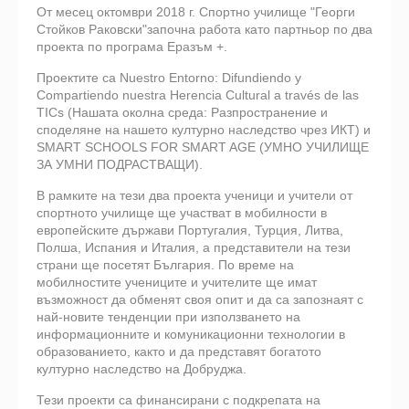
От месец октомври 2018 г. Спортно училище "Георги
Стойков Раковски"започна работа като партньор по два
проекта по програма Еразъм +.
Проектите са Nuestro Entorno: Difundiendo y
Compartiendo nuestra Herencia Cultural a través de las
TICs (Нашата околна среда: Разпространение и
споделяне на нашето културно наследство чрез ИКТ) и
SMART SCHOOLS FOR SMART AGE (УМНО УЧИЛИЩЕ
ЗА УМНИ ПОДРАСТВАЩИ).
В рамките на тези два проекта ученици и учители от
спортното училище ще участват в мобилности в
европейските държави Португалия, Турция, Литва,
Полша, Испания и Италия, а представители на тези
страни ще посетят България. По време на
мобилностите учениците и учителите ще имат
възможност да обменят своя опит и да са запознаят с
най-новите тенденции при използването на
информационните и комуникационни технологии в
образованието, както и да представят богатото
културно наследство на Добруджа.
Тези проекти са финансирани с подкрепата на