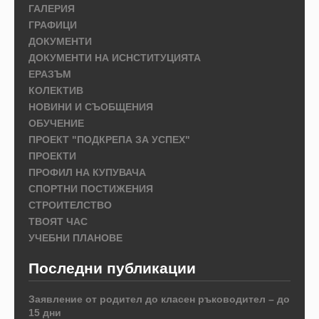
ГАЛЕРИЯ
ГРАФИЦИ
ДОКУМЕНТИ
ДОКУМЕНТИ НА ИСНСТИТУЦИЯТА
ЕРАЗЪМ
КОЛЕКТИВ
НОВИНИ И СЪОБЩЕНИЯ
ОБУЧЕНИЕ
ПРОЕКТ "ПОДКРЕПА ЗА УСПЕХ"
ПРОЕКТИ
ПРОФИЛ НА КУПУВАЧА
СПОРТНИ ПОСТИЖЕНИЯ
СТРОИТЕЛСТВО
ТВОЯТ ЧАС
УЧЕБНИ ПЛАНОВЕ
Последни публикации
Заявление от родител до класен ръководител – до
15 дни