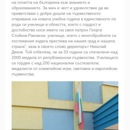
на почитта на българина към знанието и
образованието. За мен е чест и удоволствие да ви
приветствам с добре дошли на тържественото
откриване на новата учебна година в единственото по
рода си училище в областта, което с гордост и
достойнство носи името на своя патрон Георги
Стойков Раковски, училище, което с многобройните си
постижения издига престижа на нашия град и нашата
страна", каза в своето слово директорът Николай
Дяков. Той отбеляза, че за 33 години са спечелени над
2000 медала от републикански първенства. Училището
се гордее с над 200 национални състезатели,
медалисти от олимпийски игри, световни и европейски
първенства.