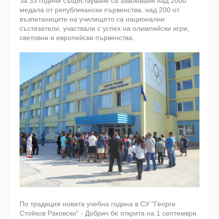
За 33 години съществуване са завоювани над 2000
медала от републикански първенства, над 200 от
възпитаниците на училището са национални
състезатели, участвали с успех на олимпийски игри,
световни и европейски първенства.
По традиция новата учебна година в СУ "Георги
Стойков Раковски" - Добрич бе открита на 1 септември.