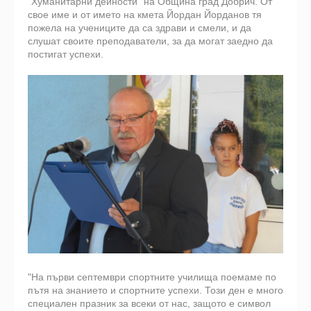
"Хуманитарни дейности" на Община град Добрич. От
свое име и от името на кмета Йордан Йорданов тя
пожела на учениците да са здрави и смели, и да
слушат своите преподаватели, за да могат заедно да
постигат успехи.
"На първи септември спортните училища поемаме по
пътя на знанието и спортните успехи. Този ден е много
специален празник за всеки от нас, защото е символ