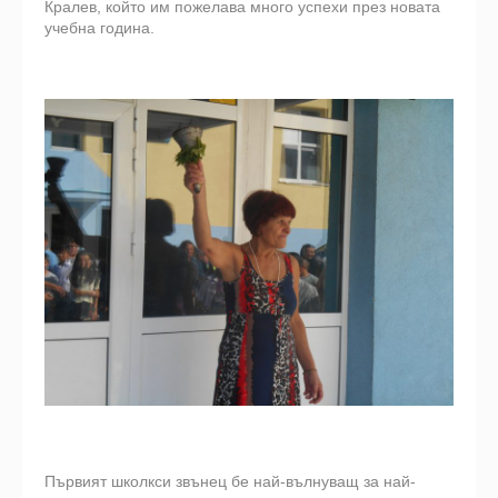
Кралев, който им пожелава много успехи през новата
учебна година.
Първият школкси звънец бе най-вълнуващ за най-