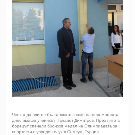
Честта да вдигне българското знаме на церемонията
днес имаше ученикът Панайот Димитров. През лятото
борецът спечели бронзов медал на Олимпиадата за
спортисти с увреден слух в Самсун, Турция.