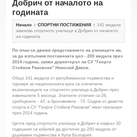
Добрич от началото на
годината
Начало
СПОРТНИ ПОСТИЖЕНИЯ
141 медала
завоюва спортното училище в Добрич от началото
на годината
По план се движи представянето на учениците ни,
за да изпълним поставената цел - 200 медала през
2014 година, заяви директорът на СУ "Георги
Стойков Раковски" Николай Дяков.
Общо 141 медала от републикански първенства и
турнири за националната купа са спечелили
възпитаниците на спортното училище в Добрич през
изминалите 5 месеца. Златните отличия са 26,
сребърните - 42, а бронзвовите - 73. Седем от деветте
спорта в СУ "Георги Стойков Раковски" имат призьори
през 2014 година.
Целта пред спортното училище в Добрич е навръх 30
годишния си юбилей да достигне до 200 медала от
държавни първенства и Купа България.