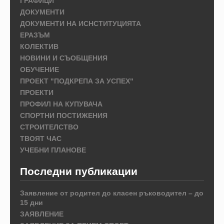
ГРАФИЦИ
ДОКУМЕНТИ
ДОКУМЕНТИ НА ИСНСТИТУЦИЯТА
ЕРАЗЪМ
КОЛЕКТИВ
НОВИНИ И СЪОБЩЕНИЯ
ОБУЧЕНИЕ
ПРОЕКТ "ПОДКРЕПА ЗА УСПЕХ"
ПРОЕКТИ
ПРОФИЛ НА КУПУВАЧА
СПОРТНИ ПОСТИЖЕНИЯ
СТРОИТЕЛСТВО
ТВОЯТ ЧАС
УЧЕБНИ ПЛАНОВЕ
Последни публикации
Заявление от родител до класен ръководител – до
15 дни
ЗАЯВЛЕНИЕ