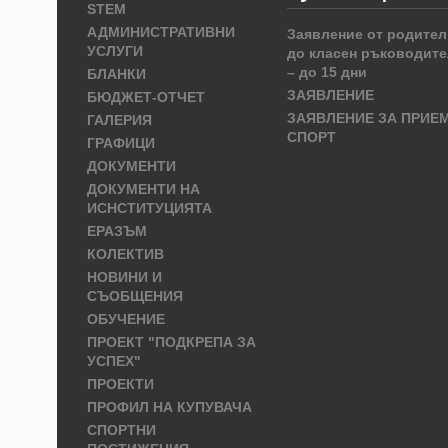
STEM
АДМИНИСТРАТИВНИ
Заявление от родител
УСЛУГИ
до класен ръководите
– до 15 дни
БЛАНКИ
ЗАЯВЛЕНИЕ
БЮДЖЕТ-ОТЧЕТ
ЗАЯВЛЕНИЕ ЗА ПРИЕ
ГАЛЕРИЯ
СПОРТ
ГРАФИЦИ
ДОКУМЕНТИ
ДОКУМЕНТИ НА
ИСНСТИТУЦИЯТА
ЕРАЗЪМ
КОЛЕКТИВ
НОВИНИ И
СЪОБЩЕНИЯ
ОБУЧЕНИЕ
ПРОЕКТ "ПОДКРЕПА ЗА
УСПЕХ"
ПРОЕКТИ
ПРОФИЛ НА КУПУВАЧА
СПОРТНИ