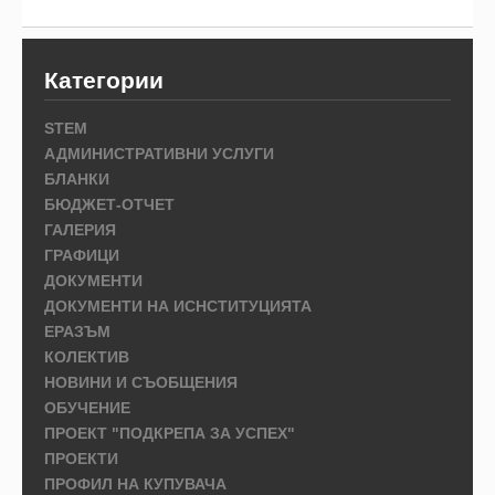
Категории
STEM
АДМИНИСТРАТИВНИ УСЛУГИ
БЛАНКИ
БЮДЖЕТ-ОТЧЕТ
ГАЛЕРИЯ
ГРАФИЦИ
ДОКУМЕНТИ
ДОКУМЕНТИ НА ИСНСТИТУЦИЯТА
ЕРАЗЪМ
КОЛЕКТИВ
НОВИНИ И СЪОБЩЕНИЯ
ОБУЧЕНИЕ
ПРОЕКТ "ПОДКРЕПА ЗА УСПЕХ"
ПРОЕКТИ
ПРОФИЛ НА КУПУВАЧА