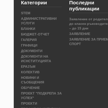
Категории
Последни
публикации
STEM
АДМИНИСТРАТИВНИ
Заявление от родител
УСЛУГИ
до класен ръководите
– до 15 дни
БЛАНКИ
ЗАЯВЛЕНИЕ
БЮДЖЕТ-ОТЧЕТ
ЗАЯВЛЕНИЕ ЗА ПРИЕ
ГАЛЕРИЯ
СПОРТ
ГРАФИЦИ
ДОКУМЕНТИ
ДОКУМЕНТИ НА
ИСНСТИТУЦИЯТА
ЕРАЗЪМ
КОЛЕКТИВ
НОВИНИ И
СЪОБЩЕНИЯ
ОБУЧЕНИЕ
ПРОЕКТ "ПОДКРЕПА ЗА
УСПЕХ"
ПРОЕКТИ